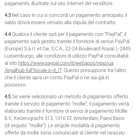
pagamento, illustrate sul sito Internet del venditore.
4.3
Nel caso in cui si concordi un pagamento anticipato, il
saldo dovrà essere versato alla stipula del contratto.
4.4
Qualora il cliente opti per il pagamento con "PayPal", il
pagamento sarà gestito tramite il fornitore di servizi PayPal
(Europe) S.à r.l. et Cie, S.C.A., 22-24 Boulevard Royal, L-2449
Lussemburgo, alle condizioni di utilizzo PayPal consultabili
al sito
https://www.paypal.com
/it
/webapps
/mpp
/ua
/legalhub-full
?locale.x=it_IT
. Questo presuppone tra l’altro
che il cliente apra un conto PayPal o ne sia già in
possesso.
4.5
Se viene selezionato un metodo di pagamento offerto
tramite il servizio di pagamento "mollie", il pagamento verrà
elaborato tramite il fornitore di servizi di pagamento Mollie
B.V., Keizersgracht 313, 1016 EE Amsterdam, Paesi Bassi
(di seguito: "mollie"). Le singole modalità di pagamento
offerte da mollie sono comunicate al cliente nel negozio