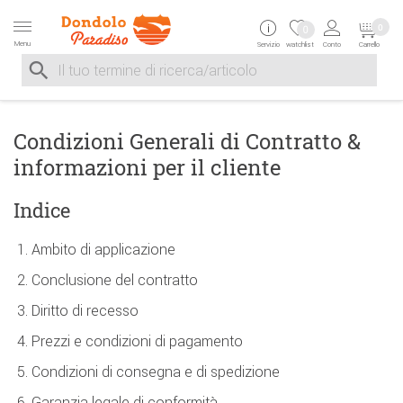
Zur Navigation springen
Zum Inhalt springen
Zur Positionsangab
0
0
Menu
Servizio
watchlist
Conto
Carrello
Suche nach
Suche im Shop, nach der Eingabe von 3 Buchstaben ersche
Condizioni Generali di Contratto &
informazioni per il cliente
Indice
Ambito di applicazione
Conclusione del contratto
Diritto di recesso
Prezzi e condizioni di pagamento
Condizioni di consegna e di spedizione
Garanzia legale di conformità