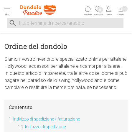
Zur Navigation springen
Zum Inhalt springen
Zur Positionsangab
0
0
Menu
Servizio
watchlist
Conto
Carrello
Suche nach
Suche im Shop, nach der Eingabe von 3 Buchstaben ersche
Ordine del dondolo
Siamo il vostro rivenditore specializzato online per altalene
Hollywood, accessori per altalene e ricambi per altalene.
In questo articolo imparerete, tra le altre cose, come si può
pagare nel paradiso dello swing hollywoodiano e come
cambiare o restituire la merce ordinata, se necessario.
Contenuto
Indirizzo di spedizione / fatturazione
Indirizzo di spedizione