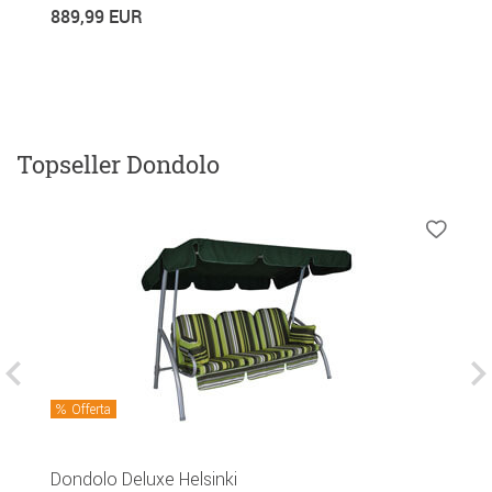
889,99 EUR
5
Topseller Dondolo
Offerta
D
Dondolo Deluxe Helsinki