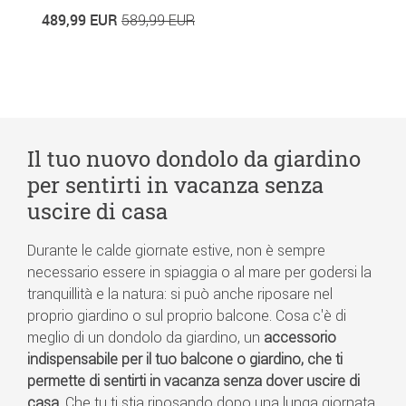
5
489,99 EUR
589,99 EUR
Il tuo nuovo dondolo da giardino
per sentirti in vacanza senza
uscire di casa
Durante le calde giornate estive, non è sempre
necessario essere in spiaggia o al mare per godersi la
tranquillità e la natura: si può anche riposare nel
proprio giardino o sul proprio balcone. Cosa c'è di
meglio di un dondolo da giardino, un
accessorio
indispensabile per il tuo balcone o giardino, che ti
permette di sentirti in vacanza senza dover uscire di
casa
. Che tu ti stia riposando dopo una lunga giornata