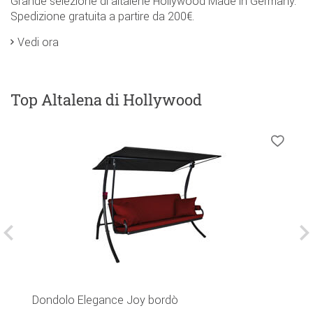
Grande selezione di altalene Hollywood Made in Germany.
Spedizione gratuita a partire da 200€.
Vedi ora
Top Altalena di Hollywood
Dondolo Elegance Joy bordò
D