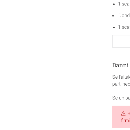
1 sca
Dondo
1 sca
Danni 
Se l'alt
parti ne
Se un pa
S
firm