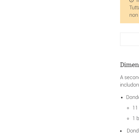
Tutt
non 
Dimens
A second
includon
Dondo
11
1 
Dondo