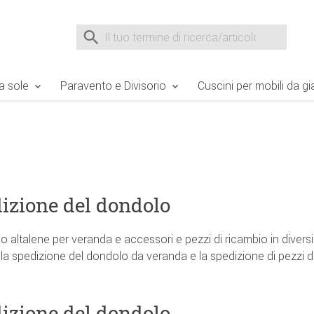
e Sie sind hier
Zur Fußzeile springen
Direkt zum Warenkorb spr
Suche nach
Suche im Shop, nach der Eingabe von 3 Buchst
a sole
Paravento e Divisorio
Cuscini per mobili da gi
izione del dondolo
 altalene per veranda e accessori e pezzi di ricambio in diversi 
 la spedizione del dondolo da veranda e la spedizione di pezzi d
izione del dondolo