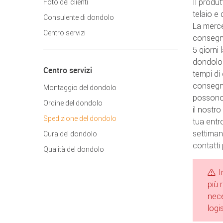
Il produ
Foto dei clienti
telaio e 
Consulente di dondolo
La merce
Centro servizi
consegna
5 giorni
dondolo 
Centro servizi
tempi di
consegnar
Montaggio del dondolo
possono 
Ordine del dondolo
il nostro
Spedizione del dondolo
tua entr
settiman
Cura del dondolo
contatti
Qualità del dondolo
I
più 
nece
logi