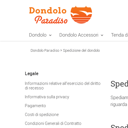
Zur Navigation springen
Zum Inhalt springen
Zur Positionsangab
Dondolo
Dondolo Accessori
Tenda d
Dondolo Paradiso
Spedizione del dondolo
Legale
Sped
Informazioni relative all’esercizio del diritto
di recesso
Informativa sulla privacy
Spediamo
riguarda
Pagamento
Costi di spedizione
Condizioni Generali di Contratto
Sped