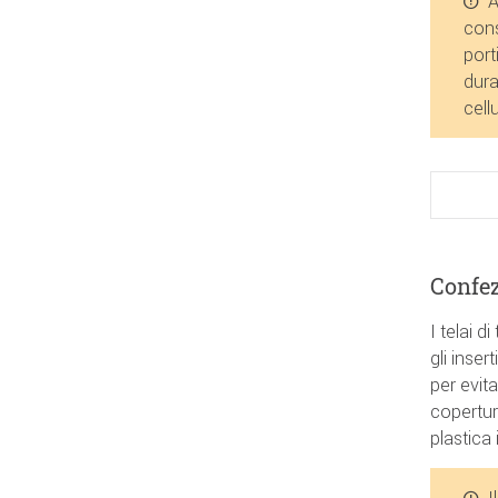
A
cons
port
dura
cell
Confe
I telai d
gli inser
per evita
copertur
plastica
I