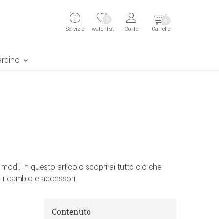
ingen
Direkt zur Registrierung als Kunde springen
Zum Login sp
0
0
Servizio
watchlist
Conto
Carrello
aben erscheint das Suchergebnis
ardino
modi. In questo articolo scoprirai tutto ciò che
i ricambio e accessori.
Contenuto