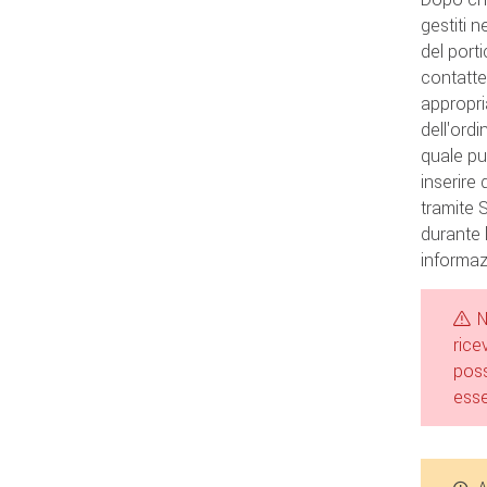
gestiti n
del port
contatte
appropri
dell'ord
quale pu
inserire
tramite S
durante 
informaz
N
rice
poss
esse