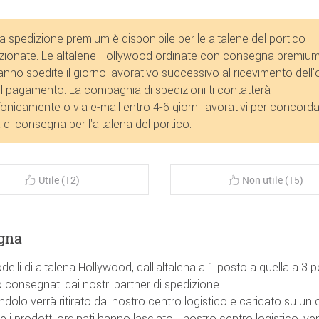
a spedizione premium è disponibile per le altalene del portico
zionate. Le altalene Hollywood ordinate con consegna premiu
anno spedite il giorno lavorativo successivo al ricevimento dell'
l pagamento. La compagnia di spedizioni ti contatterà
fonicamente o via e-mail entro 4-6 giorni lavorativi per concord
 di consegna per l'altalena del portico.
Utile (12)
Non utile (15)
gna
odelli di altalena Hollywood, dall'altalena a 1 posto a quella a 3 po
consegnati dai nostri partner di spedizione.
ondolo verrà ritirato dal nostro centro logistico e caricato su un
 i prodotti ordinati hanno lasciato il nostro centro logistico, 