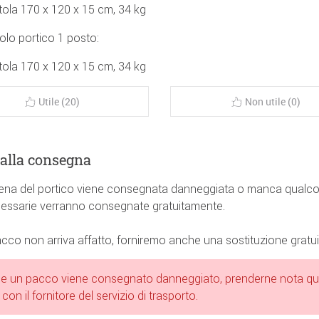
tola 170 x 120 x 15 cm, 34 kg
lo portico 1 posto:
tola 170 x 120 x 15 cm, 34 kg
Utile (20)
Non utile (0)
alla consegna
alena del portico viene consegnata danneggiata o manca qualco
cessarie verranno consegnate gratuitamente.
cco non arriva affatto, forniremo anche una sostituzione gratui
e un pacco viene consegnato danneggiato, prenderne nota q
i con il fornitore del servizio di trasporto.