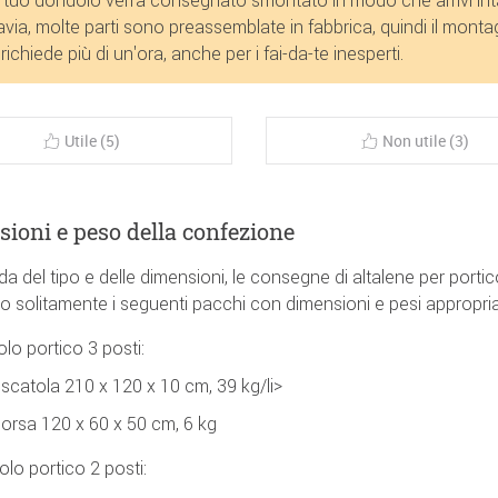
avia, molte parti sono preassemblate in fabbrica, quindi il monta
richiede più di un'ora, anche per i fai-da-te inesperti.
Utile (5)
Non utile (3)
ioni e peso della confezione
a del tipo e delle dimensioni, le consegne di altalene per porti
o solitamente i seguenti pacchi con dimensioni e pesi appropriat
lo portico 3 posti:
 scatola 210 x 120 x 10 cm, 39 kg/li>
borsa 120 x 60 x 50 cm, 6 kg
lo portico 2 posti: