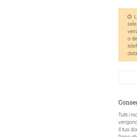
L
sele
verr
o de
tele
data
Conse
Tutti i m
vengono 
Il tuo d
Dopo che