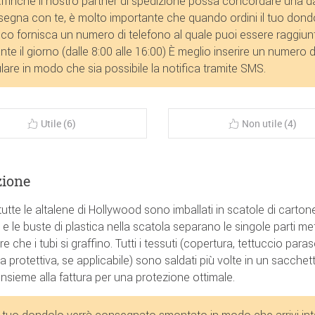
ffinché il nostro partner di spedizione possa concordare una da
egna con te, è molto importante che quando ordini il tuo dond
ico fornisca un numero di telefono al quale puoi essere raggiun
nte il giorno (dalle 8:00 alle 16:00) È meglio inserire un numero d
ulare in modo che sia possibile la notifica tramite SMS.
Utile (6)
Non utile (4)
zione
i tutte le altalene di Hollywood sono imballati in scatole di cartone
ti e le buste di plastica nella scatola separano le singole parti me
re che i tubi si graffino. Tutti i tessuti (copertura, tettuccio paras
a protettiva, se applicabile) sono saldati più volte in un sacchett
 insieme alla fattura per una protezione ottimale.
l tuo dondolo verrà consegnato smontato in modo che arrivi int