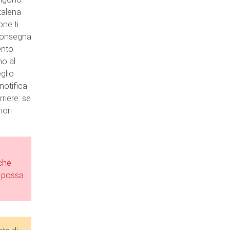
ltalena
one ti
 consegna
ento
no al
glio
notifica
riere: se
iori
 che
e possa