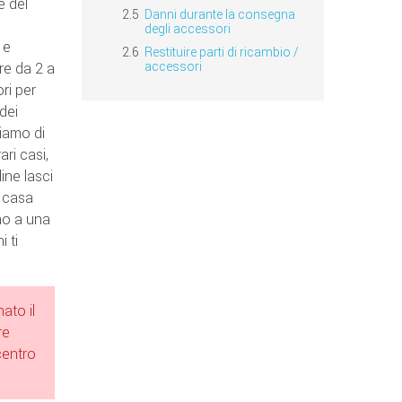
e del
Danni durante la consegna
degli accessori
 e
Restituire parti di ricambio /
accessori
re da 2 a
ri per
dei
ziamo di
ari casi,
ine lasci
a casa
ino a una
 ti
ato il
re
centro