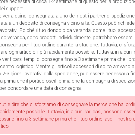
ttore necessita di circa 1-2 settimane di questo per la produzion
dei supporti.
 verrà quindi consegnata a uno dei nostri partner di spedizione
ta a un deposito di consegna vicino a te. Questo può richiede
 lavorativi. Poiché il tuo dondolo da veranda, come i tuoi accesso
da veranda, sono prodotti individualmente, potrebbero esserci 
 consegna per il tuo ordine durante la stagione. Tuttavia, ci sfor
e ogni articolo il più rapidamente possibile. Tuttavia, in alcuni r
verificarsi tempi di consegna fino a 3 settimane prima che l'ord
 centro logistico. Mentre gli articoli accessori di solito arrivano 
o 2-3 giorni lavorativi dalla spedizione, può essere necessaria f
a prima che il portico oscilli prima che la compagnia di spedizioni
 per concordare una data di consegna.
nutile dire che ci sforziamo di consegnare la merce che hai ordin
rapidamente possibile. Tuttavia, in alcuni rari casi, possono esse
ssarie fino a 3 settimane prima che il tuo ordine lasci il nostro 
stico.