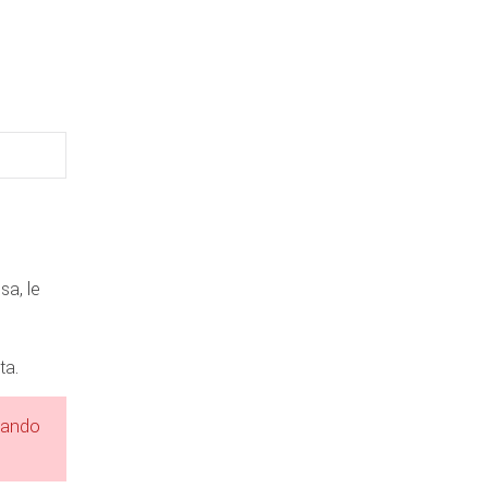
sa, le
ta.
uando