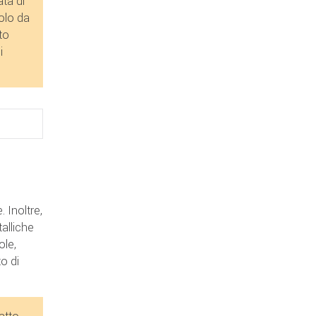
ta di
olo da
to
i
. Inoltre,
talliche
ole,
o di
atto.