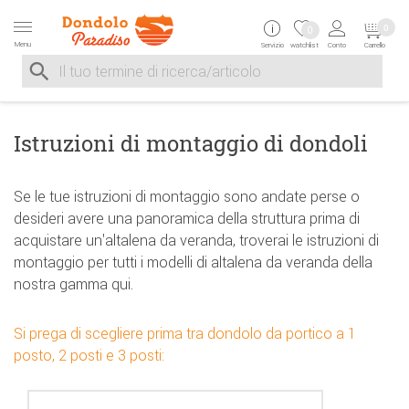
Zur Navigation springen
Zum Inhalt springen
Zur Positionsangab
0
0
Menu
Servizio
watchlist
Conto
Carrello
Suche nach
Suche im Shop, nach der Eingabe von 3 Buchstaben ersche
Istruzioni di montaggio di dondoli
Se le tue istruzioni di montaggio sono andate perse o
desideri avere una panoramica della struttura prima di
acquistare un'altalena da veranda, troverai le istruzioni di
montaggio per tutti i modelli di altalena da veranda della
nostra gamma qui.
Si prega di scegliere prima tra dondolo da portico a 1
posto, 2 posti e 3 posti: