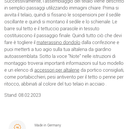
Successivamente, l'assemblaggio del telaio viene descritto
in semplici passaggi utilizzando immagini chiare. Prima si
avvita il telaio, quindi si fissano le sospensioni per il sedile
oscillante e quindi si montano il sedile e lo schienale. Le
barre sul tetto e il tettuccio parasole in tessuto
costituiscono il passaggio finale. Quindi tutto ciò che devi
fare è togliere il
materassino dondolo
dalla confezione e
puoi metterti a tuo agio sulla tua altalena da giardino
autoassemblata. Sotto la voce "Note" nelle istruzioni di
montaggio troverai importanti informazioni sul tuo modello
e un elenco di
accessori per altalene
da portico consigliati,
come portabicchieri, pesi antivento per il tetto o penne per
ritocco, abbinati al colore del tuo telaio in acciaio .
Stand: 08.02.2023
Made in Germany