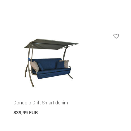
Dondolo Drift Smart denim
839,99 EUR