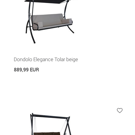
Dondolo Elegance Tolar beige
889,99 EUR