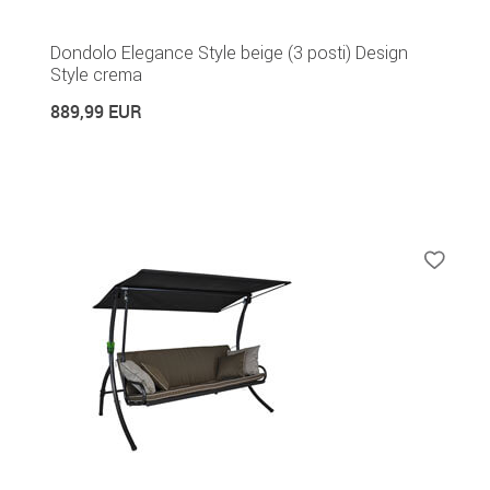
Dondolo Elegance Style beige (3 posti) Design
Style crema
889,99 EUR