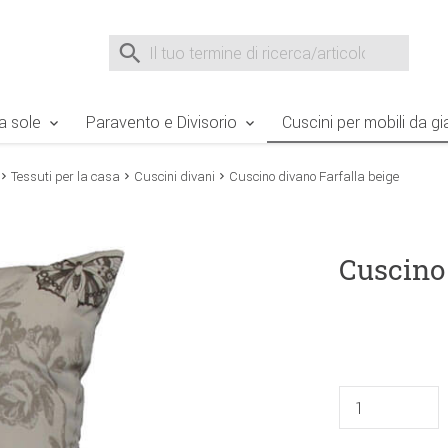
e Sie sind hier
Zur Fußzeile springen
Direkt zum Warenkorb spr
Suche nach
Suche im Shop, nach der Eingabe von 3 Buchst
a sole
Paravento e Divisorio
Cuscini per mobili da gi
Tessuti per la casa
Cuscini divani
Cuscino divano Farfalla beige
Cuscino 