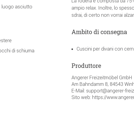
La fodera è composta da 75% 
 luogo asciutto
ampio relax. Inoltre, lo spess
sdrai, di certo non vorrai alzart
Ambito di consegna
estere
Cuscini per divani con cern
iocchi di schiuma
Produttore
Angerer Freizeitmöbel GmbH
Am Bahndamm 8, 84543 Winh
E-Mail: support@angerer-frei
Sito web: https://www.angerer