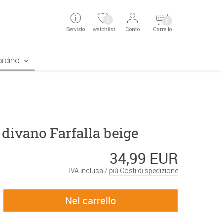
ingen
Direkt zur Registrierung als Kunde springen
Zum Login sp
0
0
Servizio
watchlist
Conto
Carrello
aben erscheint das Suchergebnis
ardino
divano Farfalla beige
34,99 EUR
IVA inclusa /
più Costi di spedizione