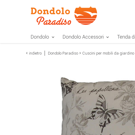
Zur Navigation springen
Zum Inhalt springen
Zur Positionsangab
Dondolo
Dondolo Accessori
Tenda d
indietro
Dondolo Paradiso
Cuscini per mobili da giardino