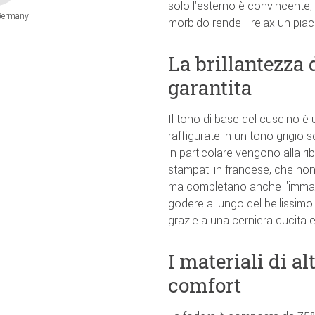
solo l'esterno è convincente, 
Germany
morbido rende il relax un pia
La brillantezza 
garantita
Il tono di base del cuscino è 
raffigurate in un tono grigio sc
in particolare vengono alla rib
stampati in francese, che non
ma completano anche l'immag
godere a lungo del bellissimo 
grazie a una cerniera cucita e 
I materiali di al
comfort