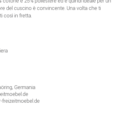
cotone e 25% poliestere ed è quindi ideale per un
ore del cuscino è convincente. Una volta che ti
i così in fretta.
iera
öring, Germania
zeitmoebel.de
-freizeitmoebel.de