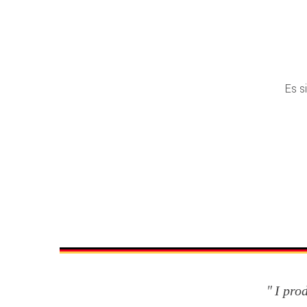
Es s
I pro