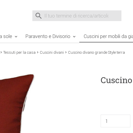
e Sie sind hier
Zur Fußzeile springen
Direkt zum Warenkorb spr
Suche nach
Suche im Shop, nach der Eingabe von 3 Buchst
a sole
Paravento e Divisorio
Cuscini per mobili da gi
Tessuti per la casa
Cuscini divani
Cuscino divano grande Style terra
Cuscino 