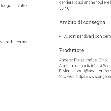
cerniera, puoi anche togliere 
 luogo asciutto
30 ° C.
Ambito di consegna
Cuscini per divani con cern
iocchi di schiuma
Produttore
Angerer Freizeitmöbel GmbH
Am Bahndamm 8, 84543 Winh
E-Mail: support@angerer-frei
Sito web: https://www.angerer