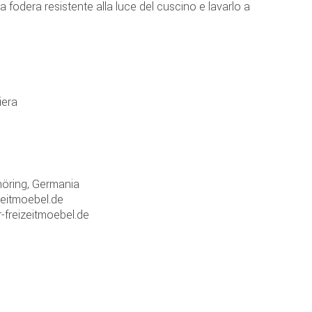
la fodera resistente alla luce del cuscino e lavarlo a
iera
öring, Germania
zeitmoebel.de
-freizeitmoebel.de