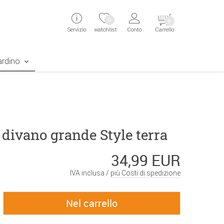
ingen
Direkt zur Registrierung als Kunde springen
Zum Login sp
0
0
Servizio
watchlist
Conto
Carrello
aben erscheint das Suchergebnis
ardino
divano grande Style terra
34,99 EUR
IVA inclusa /
più Costi di spedizione