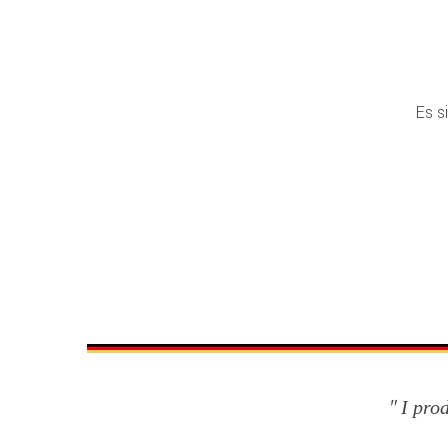
Es s
I pro