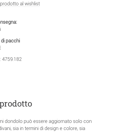
 prodotto al wishlist
onsegna:
i
 di pacchi
€
.:
4759.182
 prodotto
gni dondolo può essere aggiornato solo con
vani, sia in termini di design e colore, sia