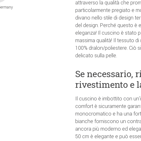
attraverso la qualità che pro
Germany
particolarmente pregiato e m
divano nello stile di design t
del design. Perché questo è e
eleganza! Il cuscino è stato p
massima qualità! Il tessuto di r
100% dralon/poliestere. Ciò s
delicato sulla pelle.
Se necessario, r
rivestimento e l
Il cuscino è imbottito con un'
comfort è sicuramente garanti
monocromatico e ha una forte 
bianche forniscono un contra
ancora più moderno ed elegan
50 cm è elegante e può essere 