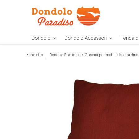
Zur Navigation springen
Zum Inhalt springen
Zur Positionsangab
Dondolo
Dondolo Accessori
Tenda d
indietro
Dondolo Paradiso
Cuscini per mobili da giardino