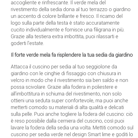
accogliente e rinfrescante. Il verde mela del
rivestimento della sedia dona al tuo terrazzo o giardino
un accento di colore brillante e fresco. Il ricamo del
logo sulla parte della testa è stato accuratamente
cucito individualmente e fornisce una filigrana in più.
Grazie alla testiera extra imbottita, puoi rilassarti e
goderti l'estate.
Il forte verde mela fa risplendere la tua sedia da giardino
Attacca il cuscino per sedia al tuo seggiolone da
giardino con le cinghie di fissaggio con chiusura in
velcro in modo che il rivestimento sia ben saldo e non
possa scivolare. Grazie alla fodera in poliestere e
all'imbottitura in schiuma del rivestimento, non solo
ottieni una seduta super confortevole, ma puoi anche
metterti comodo su materiali di alta qualità e delicati
sulla pelle. Puoi anche togliere la fodera del cuscino: ciò
è reso possibile dalla cerniera del cuscino, così puoi
lavare la fodera della sedia una volta. Mettiti comodo sul
cuscino per sedia verde nel design Smart lime e goditi lo