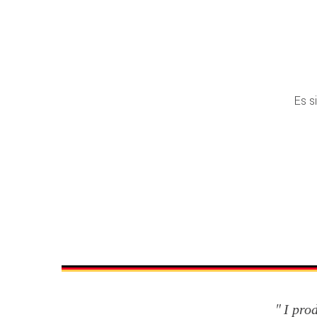
Es s
I pro