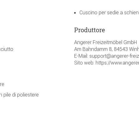
Cuscino per sedie a schie
Produttore
Angerer Freizeitmöbel GmbH
Am Bahndamm 8, 84543 Winh
ciutto
E-Mail: support@angerer-frei
Sito web: https://www.angerer
re
 pile di poliestere