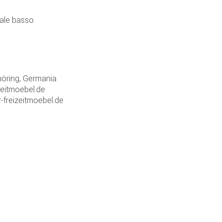
nale basso
öring, Germania
zeitmoebel.de
-freizeitmoebel.de