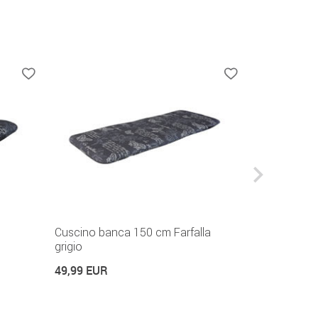
Cuscino banca 150 cm Farfalla
Dondolo Ele
grigio
789,99 EUR
49,99 EUR