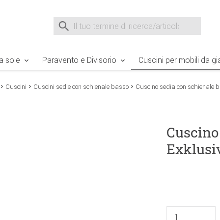
e Sie sind hier
Zur Fußzeile springen
Direkt zum Warenkorb spr
Suche nach
Suche im Shop, nach der Eingabe von 3 Buchst
a sole
Paravento e Divisorio
Cuscini per mobili da gi
Cuscini
Cuscini sedie con schienale basso
Cuscino sedia con schienale b
Cuscino
Exklusiv