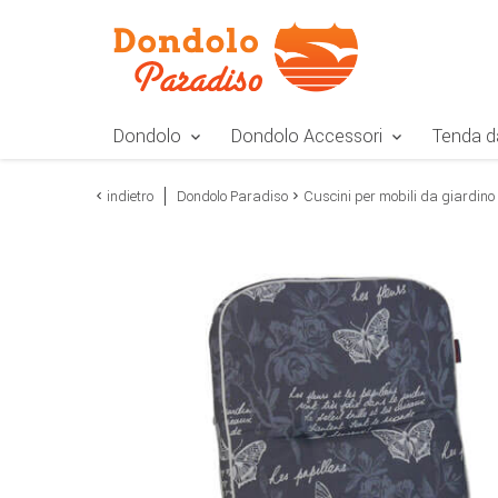
Zur Navigation springen
Zum Inhalt springen
Zur Positionsangab
Dondolo
Dondolo Accessori
Tenda d
indietro
Dondolo Paradiso
Cuscini per mobili da giardino