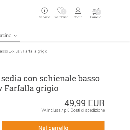
ingen
Direkt zur Registrierung als Kunde springen
Zum Login sp
0
0
Servizio
watchlist
Conto
Carrello
aben erscheint das Suchergebnis
ardino
asso Exklusiv Farfalla grigio
 sedia con schienale basso
 Farfalla grigio
49,99 EUR
IVA inclusa /
più Costi di spedizione