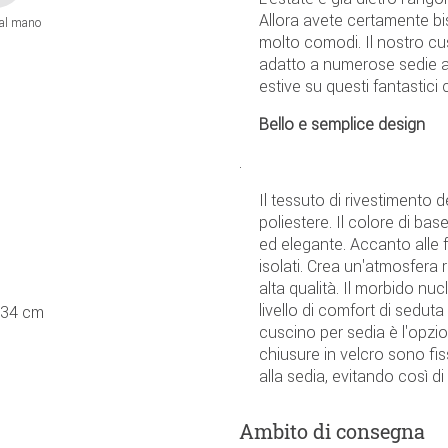
Allora avete certamente bi
 al mano
molto comodi. Il nostro cus
adatto a numerose sedie a 
estive su questi fantastici c
Bello e semplice design
.
Il tessuto di rivestiment
poliestere. Il colore di b
ed elegante. Accanto alle fa
isolati. Crea un'atmosfera
alta qualità. Il morbido nu
livello di comfort di sedut
a 34 cm
cuscino per sedia è l'opzio
chiusure in velcro sono fi
alla sedia, evitando così di
Ambito di consegna