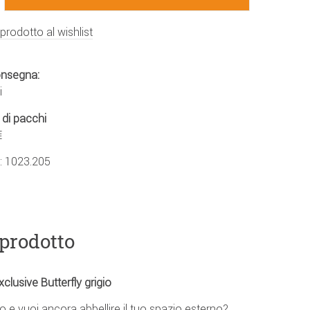
 prodotto al wishlist
onsegna:
i
 di pacchi
€
.:
1023.205
 prodotto
lusive Butterfly grigio
lo e vuoi ancora abbellire il tuo spazio esterno?