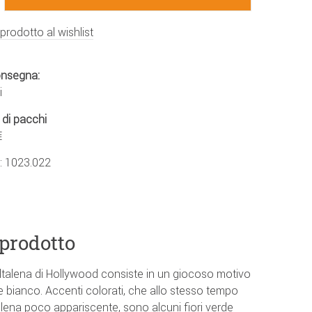
 prodotto al wishlist
onsegna:
i
 di pacchi
€
.:
1023.022
 prodotto
ltalena di Hollywood consiste in un giocoso motivo
o e bianco. Accenti colorati, che allo stesso tempo
talena poco appariscente, sono alcuni fiori verde