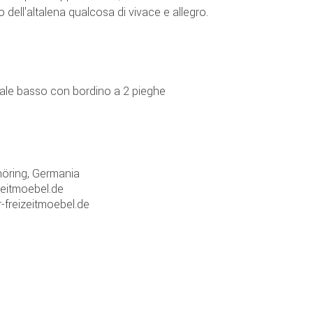
o dell'altalena qualcosa di vivace e allegro.
nale basso con bordino a 2 pieghe
öring, Germania
zeitmoebel.de
-freizeitmoebel.de