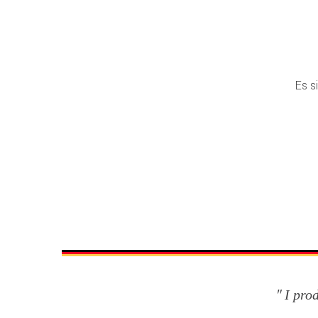
Es s
I pro