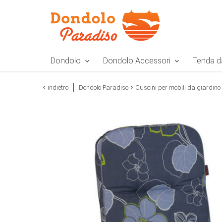
Zur Navigation springen
Zum Inhalt springen
Zur Positionsangab
Dondolo
Dondolo Accessori
Tenda d
indietro
Dondolo Paradiso
Cuscini per mobili da giardino