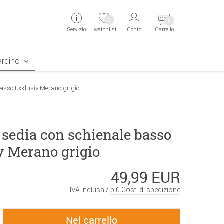
ingen
Direkt zur Registrierung als Kunde springen
Zum Login sp
0
0
Servizio
watchlist
Conto
Carrello
aben erscheint das Suchergebnis
ardino
asso Exklusiv Merano grigio
 sedia con schienale basso
v Merano grigio
49,99 EUR
IVA inclusa /
più Costi di spedizione