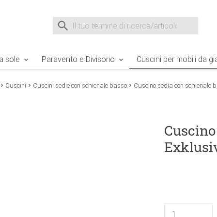
e Sie sind hier
Zur Fußzeile springen
Direkt zum Warenkorb spr
Suche nach
Suche im Shop, nach der Eingabe von 3 Buchst
a sole
Paravento e Divisorio
Cuscini per mobili da gi
Cuscini
Cuscini sedie con schienale basso
Cuscino sedia con schienale b
Cuscino
Exklusi