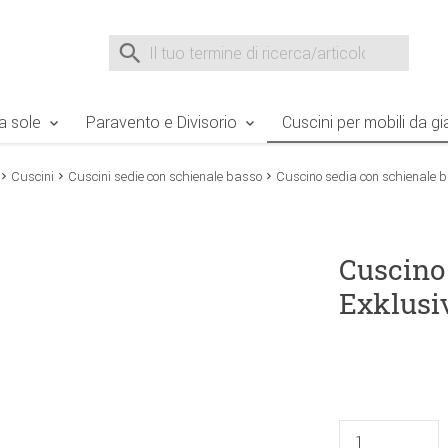
e Sie sind hier
Zur Fußzeile springen
Direkt zum Warenkorb spr
Suche nach
Suche im Shop, nach der Eingabe von 3 Buchst
a sole
Paravento e Divisorio
Cuscini per mobili da gi
Cuscini
Cuscini sedie con schienale basso
Cuscino sedia con schienale 
Cuscino
Exklus