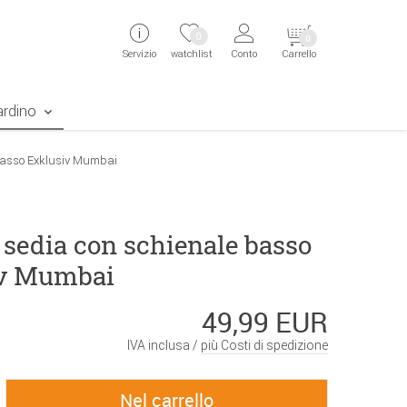
ingen
Direkt zur Registrierung als Kunde springen
Zum Login sp
0
0
Servizio
watchlist
Conto
Carrello
aben erscheint das Suchergebnis
ardino
basso Exklusiv Mumbai
 sedia con schienale basso
iv Mumbai
49,99 EUR
IVA inclusa /
più Costi di spedizione