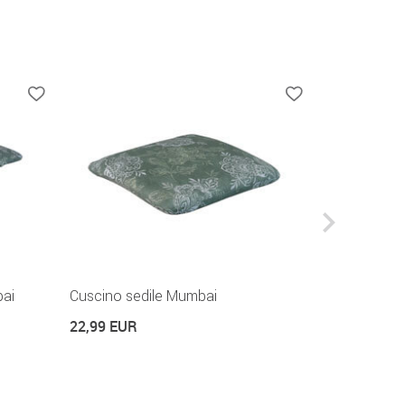
ai
Cuscino sedile Mumbai
Cuscino ba
22,99 EUR
44,99 EUR