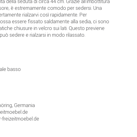
à della seduta di circa 44 cm. Grazie all'imbottitura
ssore, è estremamente comodo per sedersi. Una
ertamente rialzarvi così rapidamente. Per
possa essere fissato saldamente alla sedia, ci sono
atiche chiusure in velcro sui lati. Questo previene
 può sedere e rialzarsi in modo rilassato.
nale basso
öring, Germania
zeitmoebel.de
-freizeitmoebel.de