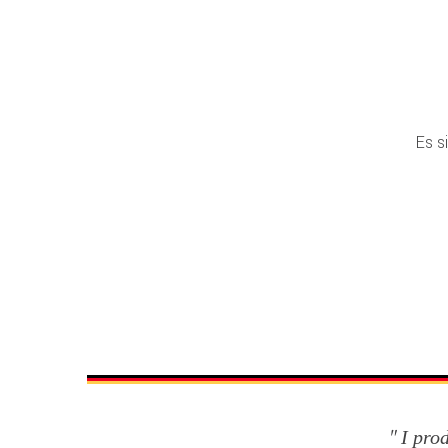
Es s
I pro