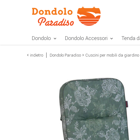
Zur Navigation springen
Zum Inhalt springen
Zur Positionsangab
Dondolo
Dondolo Accessori
Tenda d
indietro
Dondolo Paradiso
Cuscini per mobili da giardino