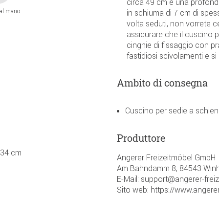
circa 49 cm e una profondit
 al mano
in schiuma di 7 cm di spe
volta seduti, non vorrete c
assicurare che il cuscino 
cinghie di fissaggio con pr
fastidiosi scivolamenti e si
Ambito di consegna
Cuscino per sedie a schie
Produttore
a 34 cm
Angerer Freizeitmöbel GmbH
Am Bahndamm 8, 84543 Winh
E-Mail: support@angerer-frei
Sito web: https://www.angerer