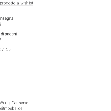
 prodotto al wishlist
onsegna:
i
 di pacchi
€
.:
7136
öring, Germania
zeitmoebel.de