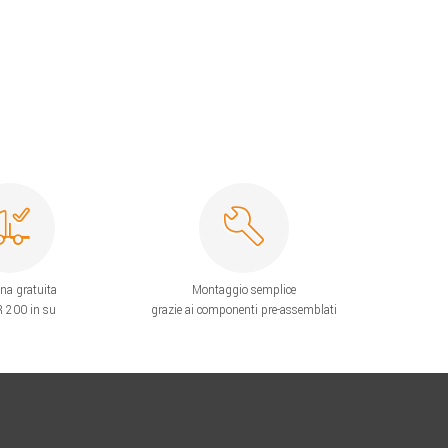
na gratuita
Montaggio semplice
 200 in su
grazie ai componenti pre-assemblati