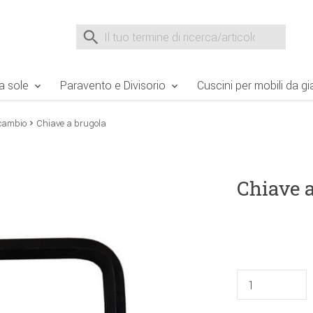
e Sie sind hier
Zur Fußzeile springen
Direkt zum Warenkorb spr
Suche nach
Suche im Shop, nach der Eingabe von 3 Buchst
a sole
Paravento e Divisorio
Cuscini per mobili da gi
icambio
Chiave a brugola
Chiave 