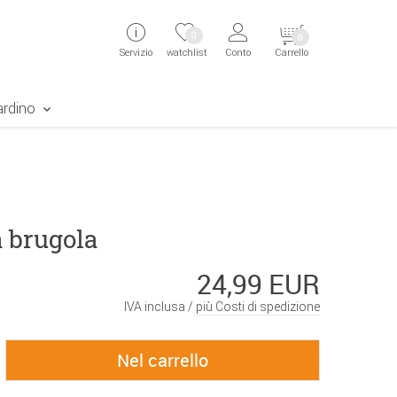
ingen
Direkt zur Registrierung als Kunde springen
Zum Login sp
0
0
Servizio
watchlist
Conto
Carrello
aben erscheint das Suchergebnis
ardino
a brugola
24,99 EUR
IVA inclusa /
più Costi di spedizione