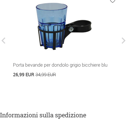
Porta bevande per dondolo grigio bicchiere blu
T
26,99 EUR
5
34,99 EUR
Informazioni sulla spedizione