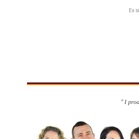
Es s
I pro