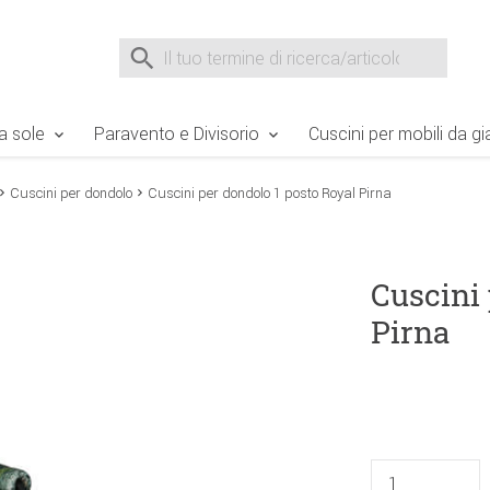
e Sie sind hier
Zur Fußzeile springen
Direkt zum Warenkorb spr
Suche nach
Suche im Shop, nach der Eingabe von 3 Buchst
a sole
Paravento e Divisorio
Cuscini per mobili da gi
Cuscini per dondolo
Cuscini per dondolo 1 posto Royal Pirna
Cuscini 
Pirna