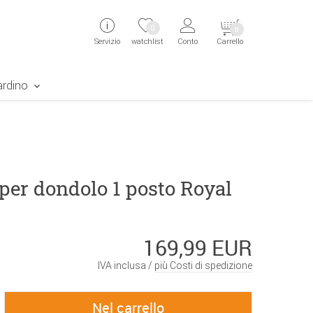
ingen
Direkt zur Registrierung als Kunde springen
Zum Login sp
0
0
Servizio
watchlist
Conto
Carrello
aben erscheint das Suchergebnis
ardino
per dondolo 1 posto Royal
169,99 EUR
IVA inclusa /
più Costi di spedizione