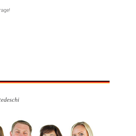
rage!
tedeschi