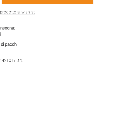
 prodotto al wishlist
onsegna:
i
 di pacchi
€
.:
421017.375