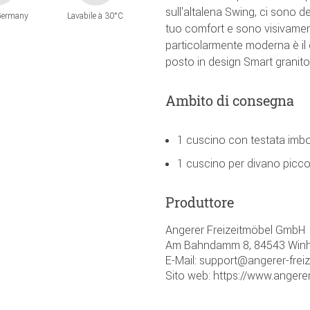
sull'altalena Swing, ci sono d
Germany
Lavabile à 30°C
tuo comfort e sono visivament
particolarmente moderna è il 
posto in design Smart granito
Ambito di consegna
1 cuscino con testata imbo
1 cuscino per divano picc
Produttore
Angerer Freizeitmöbel GmbH
Am Bahndamm 8, 84543 Winh
E-Mail: support@angerer-frei
Sito web: https://www.angerer