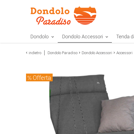
Zur Navigation springen
Zum Inhalt springen
Zur Positionsangab
Dondolo
Dondolo Accessori
Tenda d
indietro
Dondolo Paradiso
Dondolo Accessori
Accessori
Offerta