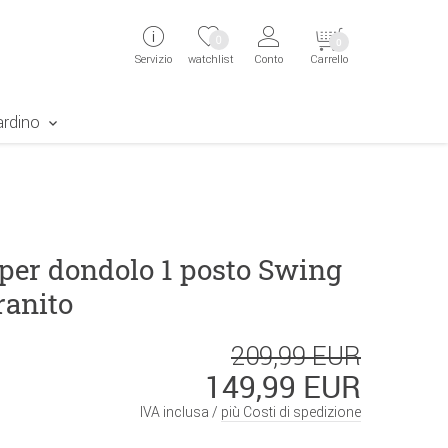
ingen
Direkt zur Registrierung als Kunde springen
Zum Login sp
0
0
Servizio
watchlist
Conto
Carrello
aben erscheint das Suchergebnis
ardino
 per dondolo 1 posto Swing
ranito
209,99 EUR
149,99 EUR
IVA inclusa /
più Costi di spedizione