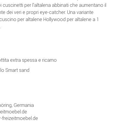
ei cuscinetti per l'altalena abbinati che aumentano il
e dei veri e propri eye-catcher. Una variante
cuscino per altalene Hollywood per altalene a 1
.
ttita extra spessa e ricamo
olo Smart sand
öring, Germania
zeitmoebel.de
-freizeitmoebel.de