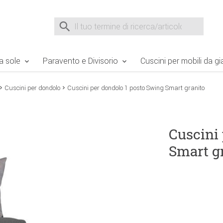
e Sie sind hier
Zur Fußzeile springen
Direkt zum Warenkorb spr
Suche nach
Suche im Shop, nach der Eingabe von 3 Buchst
a sole
Paravento e Divisorio
Cuscini per mobili da gi
Cuscini per dondolo
Cuscini per dondolo 1 posto Swing Smart granito
Cuscini
Smart g