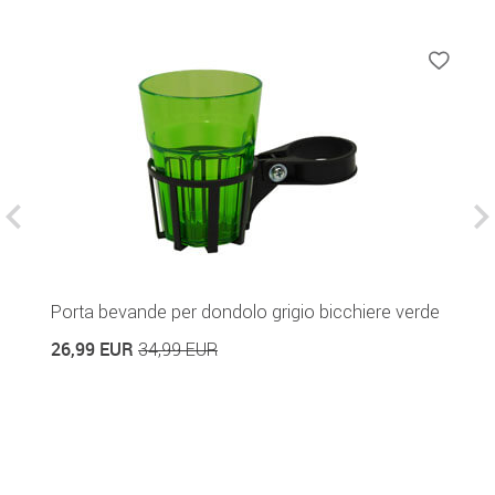
n
Porta bevande per dondolo grigio bicchiere verde
T
26,99 EUR
6
34,99 EUR