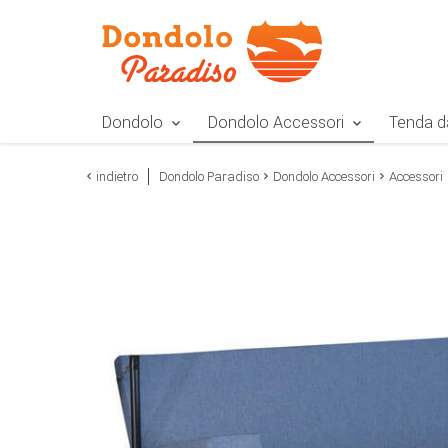
Zur Navigation springen
Zum Inhalt springen
Zur Positionsangab
Dondolo
Dondolo Accessori
Tenda d
indietro
Dondolo Paradiso
Dondolo Accessori
Accessori