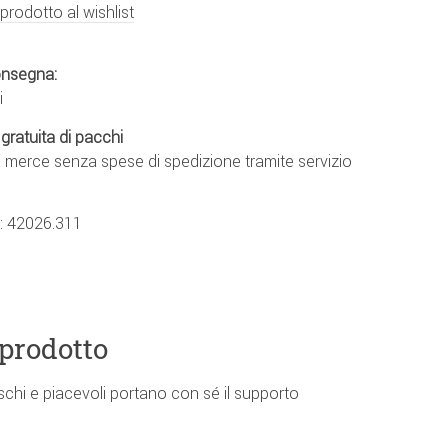
 prodotto al wishlist
onsegna:
i
gratuita di pacchi
a merce senza spese di spedizione tramite servizio
.:
42026.311
 prodotto
eschi e piacevoli portano con sé il supporto