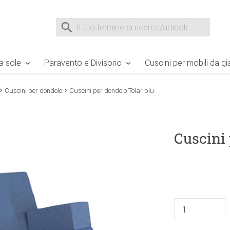
e Sie sind hier
Zur Fußzeile springen
Direkt zum Warenkorb spr
Suche nach
Suche im Shop, nach der Eingabe von 3 Buchst
a sole
Paravento e Divisorio
Cuscini per mobili da gi
Cuscini per dondolo
Cuscini per dondolo Tolar blu
Cuscini 