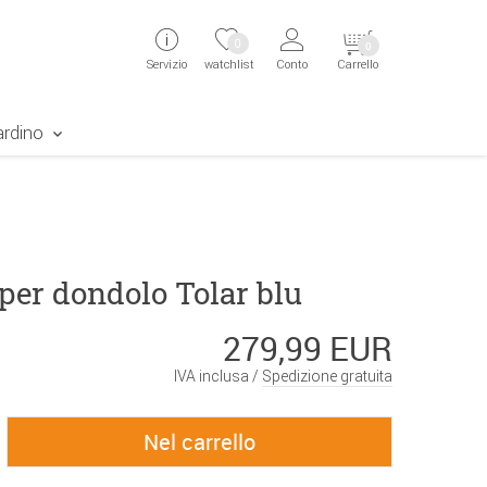
ingen
Direkt zur Registrierung als Kunde springen
Zum Login sp
0
0
Servizio
watchlist
Conto
Carrello
aben erscheint das Suchergebnis
ardino
per dondolo Tolar blu
279,99 EUR
IVA inclusa /
Spedizione gratuita