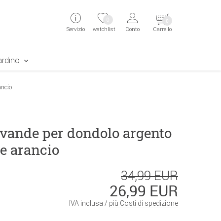
ingen
Direkt zur Registrierung als Kunde springen
Zum Login sp
0
0
Servizio
watchlist
Conto
Carrello
aben erscheint das Suchergebnis
ardino
ancio
evande per dondolo argento
e arancio
34,99 EUR
26,99 EUR
IVA inclusa /
più Costi di spedizione