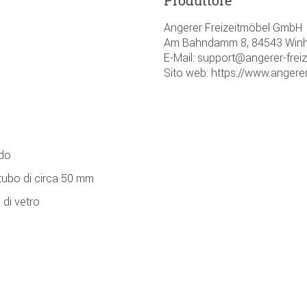
Angerer Freizeitmöbel GmbH
Am Bahndamm 8, 84543 Winh
E-Mail: support@angerer-frei
Sito web: https://www.angerer
ndo
tubo di circa 50 mm
 di vetro