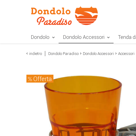
Zur Navigation springen
Zum Inhalt springen
Zur Positionsangab
Dondolo
Dondolo Accessori
Tenda d
indietro
Dondolo Paradiso
Dondolo Accessori
Accessori
Offerta