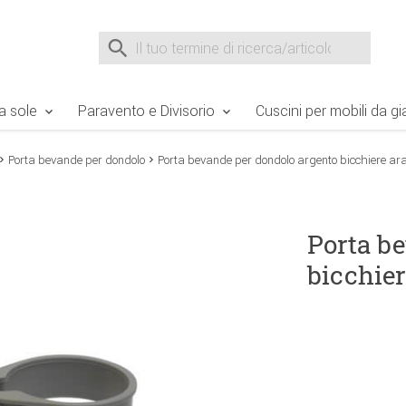
e Sie sind hier
Zur Fußzeile springen
Direkt zum Warenkorb spr
Suche nach
Suche im Shop, nach der Eingabe von 3 Buchst
a sole
Paravento e Divisorio
Cuscini per mobili da gi
Porta bevande per dondolo
Porta bevande per dondolo argento bicchiere ar
Porta b
bicchier