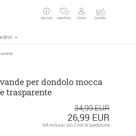
ingen
Direkt zur Registrierung als Kunde springen
Zum Login sp
0
0
Servizio
watchlist
Conto
Carrello
aben erscheint das Suchergebnis
ardino
sparente
evande per dondolo mocca
e trasparente
34,99 EUR
26,99 EUR
IVA inclusa /
più Costi di spedizione