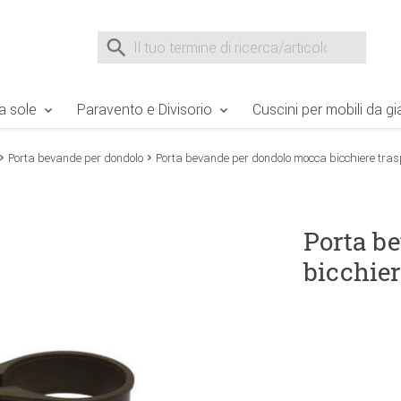
e Sie sind hier
Zur Fußzeile springen
Direkt zum Warenkorb spr
Suche nach
Suche im Shop, nach der Eingabe von 3 Buchst
a sole
Paravento e Divisorio
Cuscini per mobili da gi
Porta bevande per dondolo
Porta bevande per dondolo mocca bicchiere tra
Porta b
bicchier