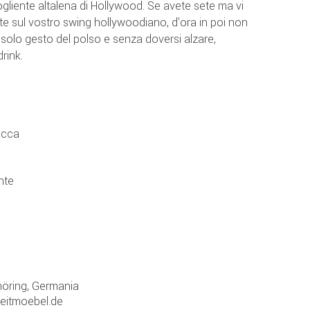
ogliente altalena di Hollywood. Se avete sete ma vi
 sul vostro swing hollywoodiano, d'ora in poi non
solo gesto del polso e senza doversi alzare,
rink.
occa
nte
öring, Germania
zeitmoebel.de