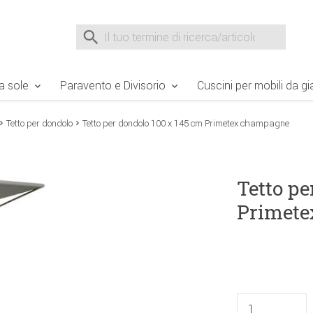
e Sie sind hier
Zur Fußzeile springen
Direkt zum Warenkorb spr
Suche nach
Suche im Shop, nach der Eingabe von 3 Buchst
a sole
Paravento e Divisorio
Cuscini per mobili da gi
Tetto per dondolo
Tetto per dondolo 100 x 145 cm Primetex champagne
Tetto pe
Primet