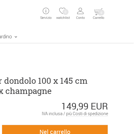
ingen
Direkt zur Registrierung als Kunde springen
Zum Login sp
0
0
Servizio
watchlist
Conto
Carrello
aben erscheint das Suchergebnis
ardino
r dondolo 100 x 145 cm
ex champagne
149,99 EUR
IVA inclusa /
più Costi di spedizione