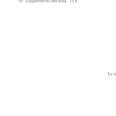
Supplemento dell'isola : 75 €
Es s