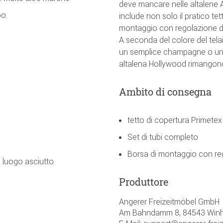
deve mancare nelle altalene 
bo.
include non solo il pratico te
montaggio con regolazione del 
A seconda del colore del tela
un semplice champagne o un ca
altalena Hollywood rimangono 
Ambito di consegna
tetto di copertura Primetex
Set di tubi completo
Borsa di montaggio con reg
 luogo asciutto
Produttore
Angerer Freizeitmöbel GmbH
Am Bahndamm 8, 84543 Winh