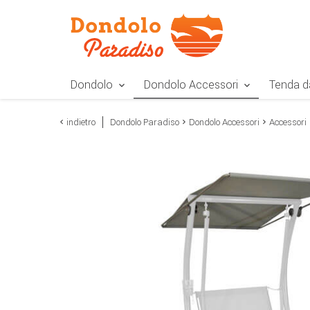
Zur Navigation springen
Zum Inhalt springen
Zur Positionsangab
Dondolo
Dondolo Accessori
Tenda d
indietro
Dondolo Paradiso
Dondolo Accessori
Accessori