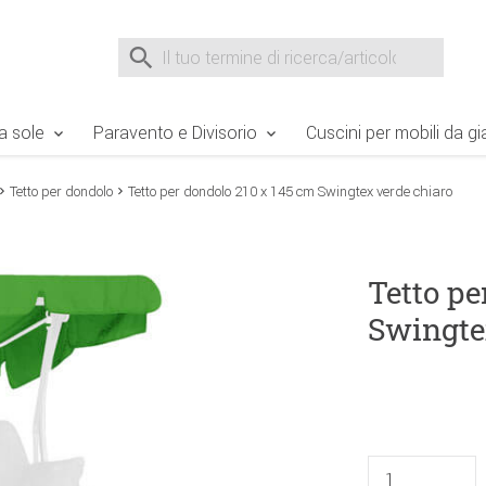
e Sie sind hier
Zur Fußzeile springen
Direkt zum Warenkorb spr
Suche nach
Suche im Shop, nach der Eingabe von 3 Buchst
a sole
Paravento e Divisorio
Cuscini per mobili da gi
Tetto per dondolo
Tetto per dondolo 210 x 145 cm Swingtex verde chiaro
Tetto pe
Swingte