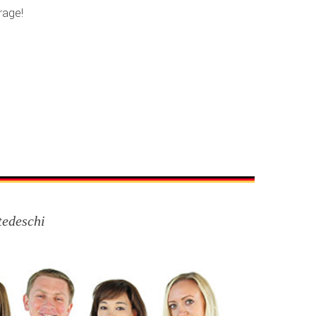
rage!
tedeschi