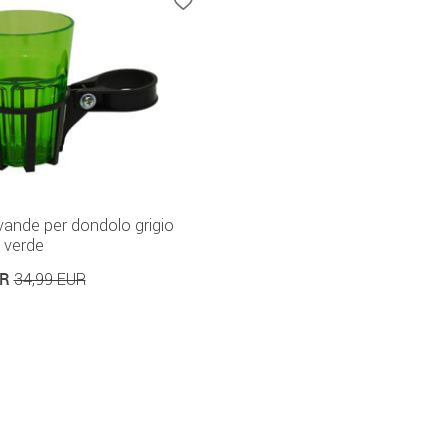
vande per dondolo grigio
 verde
UR
34,99 EUR