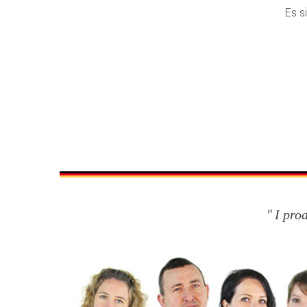
Es s
I pro