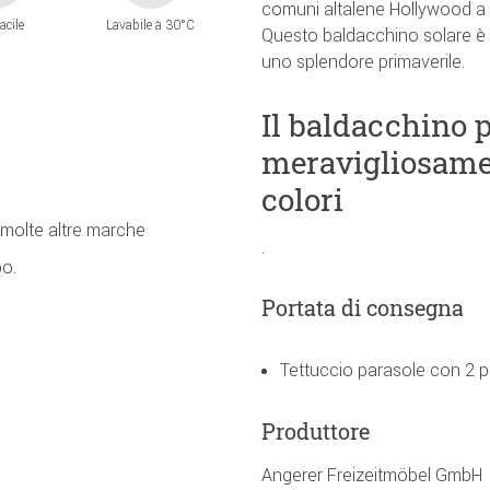
comuni altalene Hollywood a 3
acile
Lavabile à 30°C
Questo baldacchino solare è un
uno splendore primaverile.
Il baldacchino 
meravigliosame
colori
 molte altre marche
.
bo.
Portata di consegna
Tettuccio parasole con 2 pa
Produttore
Angerer Freizeitmöbel GmbH