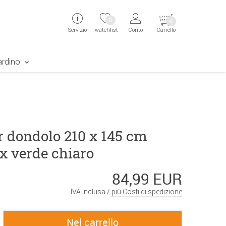
ingen
Direkt zur Registrierung als Kunde springen
Zum Login sp
0
0
Servizio
watchlist
Conto
Carrello
aben erscheint das Suchergebnis
ardino
r dondolo 210 x 145 cm
x verde chiaro
84,99 EUR
IVA inclusa /
più Costi di spedizione