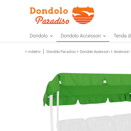
Zur Navigation springen
Zum Inhalt springen
Zur Positionsangab
Dondolo
Dondolo Accessori
Tenda d
indietro
Dondolo Paradiso
Dondolo Accessori
Accessori