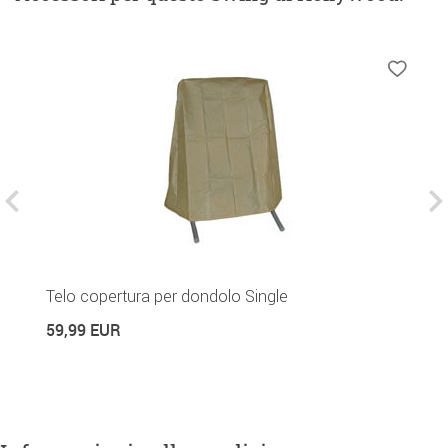
Telo copertura per dondolo Single
P
59,99 EUR
2