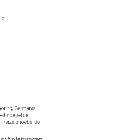
aio
öring, Germania
zeitmoebel.de
-freizeitmoebel.de
ds/Anleitungen