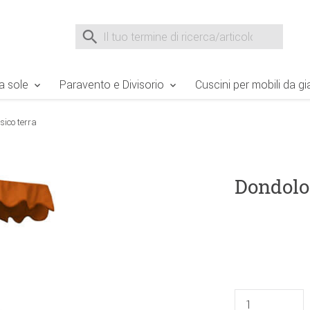
e Sie sind hier
Zur Fußzeile springen
Direkt zum Warenkorb spr
Suche nach
Suche im Shop, nach der Eingabe von 3 Buchst
a sole
Paravento e Divisorio
Cuscini per mobili da gi
sico terra
Dondolo 