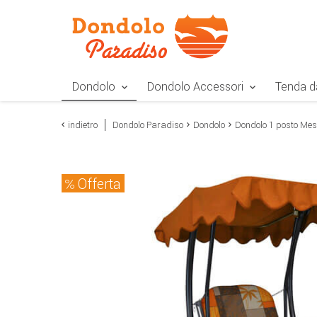
Zur Navigation springen
Zum Inhalt springen
Zur Positionsangab
Dondolo
Dondolo Accessori
Tenda d
indietro
Dondolo Paradiso
Dondolo
Dondolo 1 posto Mes
Offerta