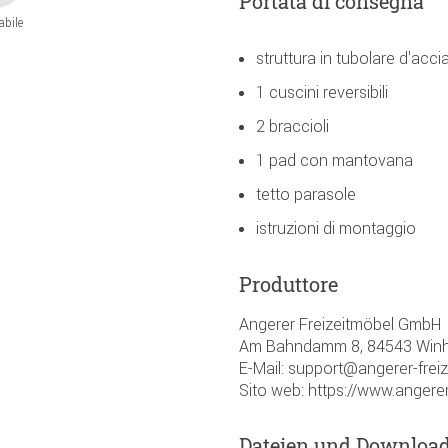
Portata di consegna
abile
struttura in tubolare d'acci
1 cuscini reversibili
2 braccioli
1 pad con mantovana
tetto parasole
istruzioni di montaggio
Produttore
Angerer Freizeitmöbel GmbH
Am Bahndamm 8, 84543 Winh
E-Mail: support@angerer-frei
Sito web: https://www.angerer
Dateien und Downloa