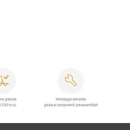
na gratuita
Montaggio semplice
 200 in su
grazie ai componenti pre-assemblati