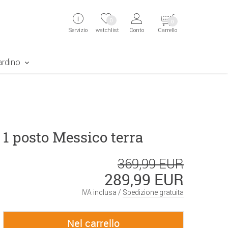
ingen
Direkt zur Registrierung als Kunde springen
Zum Login sp
0
0
Servizio
watchlist
Conto
Carrello
aben erscheint das Suchergebnis
ardino
1 posto Messico terra
369,99 EUR
289,99 EUR
IVA inclusa /
Spedizione gratuita