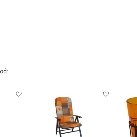
ood
: