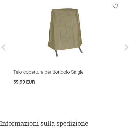
Telo copertura per dondolo Single
P
t
59,99 EUR
2
Informazioni sulla spedizione