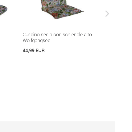
Cuscino sedia con schienale alto
Cuscino sed
Wolfgangsee
22,99 EUR
44,99 EUR