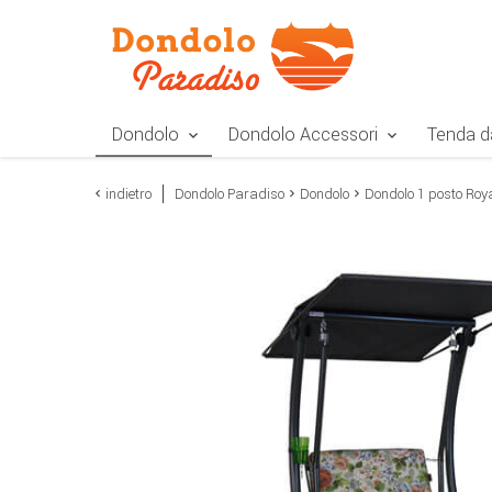
Zur Navigation springen
Zum Inhalt springen
Zur Positionsangab
Dondolo
Dondolo Accessori
Tenda d
indietro
Dondolo Paradiso
Dondolo
Dondolo 1 posto Roy