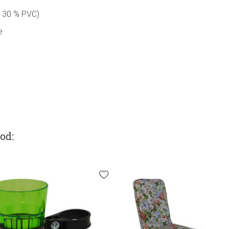
/ 30 % PVC)
e
ood
: