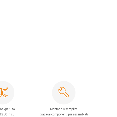
na gratuita
Montaggio semplice
 200 in su
grazie ai componenti pre-assemblati