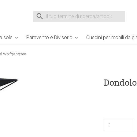
e Sie sind hier
Zur Fußzeile springen
Direkt zum Warenkorb spr
Suche nach
Suche im Shop, nach der Eingabe von 3 Buchst
a sole
Paravento e Divisorio
Cuscini per mobili da gi
al Wolfgangsee
Dondolo