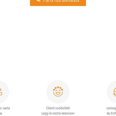
Fai la tua domanda
iù vasta
Clienti soddisfatti
conseg
ia
Leggi le nostre recensioni
da EUR