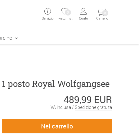
ingen
Direkt zur Registrierung als Kunde springen
Zum Login sp
0
0
Servizio
watchlist
Conto
Carrello
aben erscheint das Suchergebnis
ardino
 1 posto Royal Wolfgangsee
489,99 EUR
IVA inclusa /
Spedizione gratuita