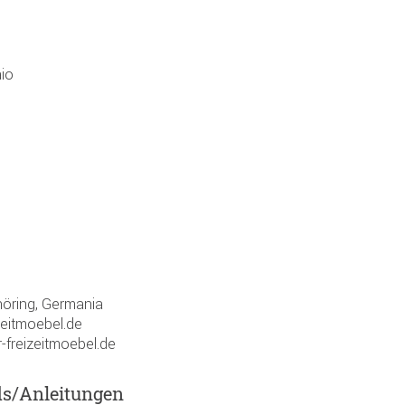
aio
öring, Germania
zeitmoebel.de
-freizeitmoebel.de
ds/Anleitungen