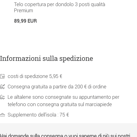
Telo copertura per dondolo 3 posti qualità
P
Premium
t
89,99 EUR
2
Informazioni sulla spedizione
costi di spedizione 5,95 €
Consegna gratuita a partire da 200 € di ordine
Le altalene sono consegnate su appuntamento per
telefono con consegna gratuita sul marciapiede
Supplemento dell'isola : 75 €
Hai domande sulla consegna o vuoi saperne di più sui nostri