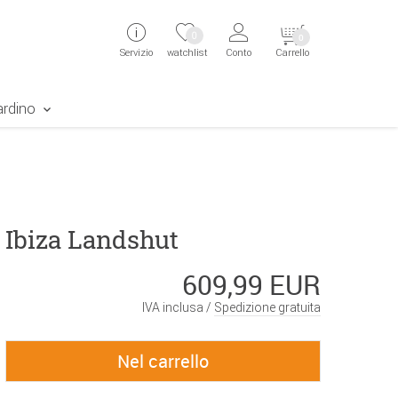
ingen
Direkt zur Registrierung als Kunde springen
Zum Login sp
0
0
Servizio
watchlist
Conto
Carrello
aben erscheint das Suchergebnis
ardino
 Ibiza Landshut
609,99 EUR
IVA inclusa /
Spedizione gratuita