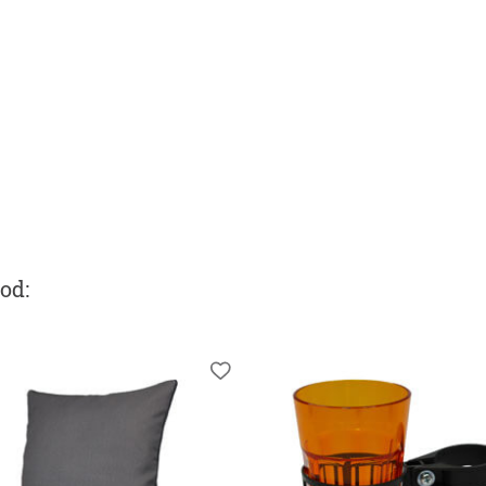
ood
: