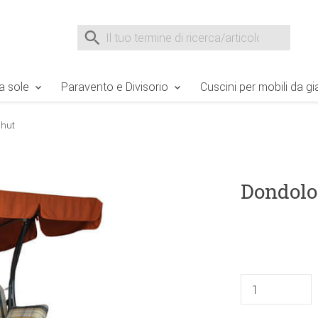
e Sie sind hier
Zur Fußzeile springen
Direkt zum Warenkorb spr
Suche nach
Suche im Shop, nach der Eingabe von 3 Buchst
a sole
Paravento e Divisorio
Cuscini per mobili da gi
shut
Dondolo