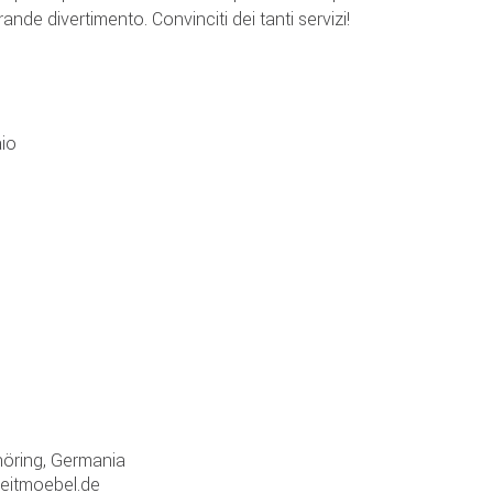
ande divertimento. Convinciti dei tanti servizi!
aio
öring, Germania
zeitmoebel.de