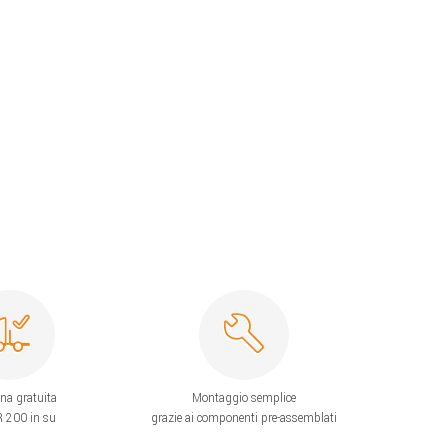
na gratuita
Montaggio semplice
 200 in su
grazie ai componenti pre-assemblati