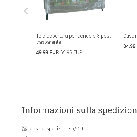
dolo con
Telo copertura per dondolo 3 posti
Cuscin
hiere
trasparente
34,99
49,99 EUR
69,99 EUR
Informazioni sulla spedizio
costi di spedizione 5,95 €