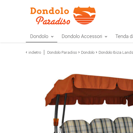
Zur Navigation springen
Zum Inhalt springen
Zur Positionsangab
Dondolo
Dondolo Accessori
Tenda d
indietro
Dondolo Paradiso
Dondolo
Dondolo Ibiza Land