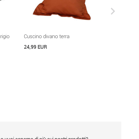
rigio
Cuscino divano terra
Telo copert
qualità Pre
24,99 EUR
89,99 EUR