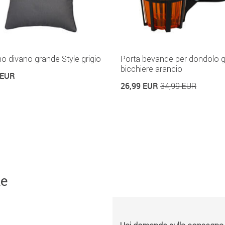
o divano grande Style grigio
Porta bevande per dondolo g
bicchiere arancio
 EUR
26,99 EUR
34,99 EUR
ne