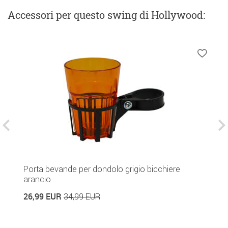
Accessori
per questo swing di Hollywood
:
Porta bevande per dondolo grigio bicchiere
C
arancio
2
26,99 EUR
34,99 EUR