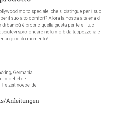
llywood molto speciale, che si distingue per il suo
per il suo alto comfort? Allora la nostra altalena di
di bambù è proprio quella giusta per te e il tuo
 Lasciatevi sprofondare nella morbida tappezzeria e
 per un piccolo momento!
öring, Germania
zeitmoebel.de
-freizeitmoebel.de
ds/Anleitungen