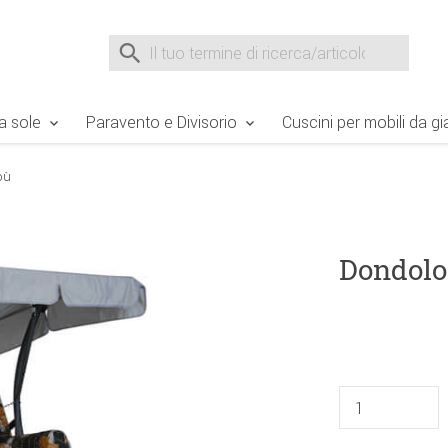
e Sie sind hier
Zur Fußzeile springen
Direkt zum Warenkorb spr
Suche nach
Suche im Shop, nach der Eingabe von 3 Buchst
a sole
Paravento e Divisorio
Cuscini per mobili da gi
bù
Dondolo