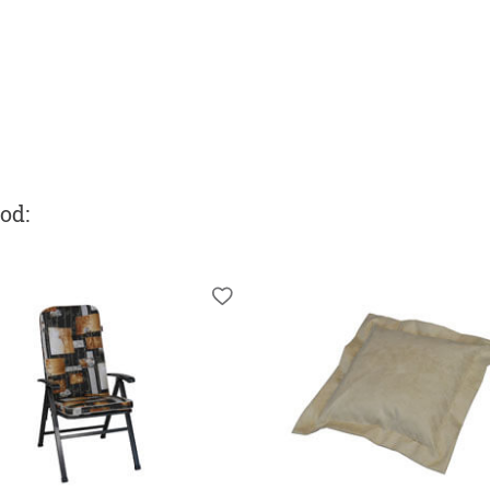
ood
: