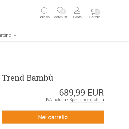
ingen
Direkt zur Registrierung als Kunde springen
Zum Login sp
0
0
Servizio
watchlist
Conto
Carrello
aben erscheint das Suchergebnis
ardino
 Trend Bambù
689,99 EUR
IVA inclusa /
Spedizione gratuita