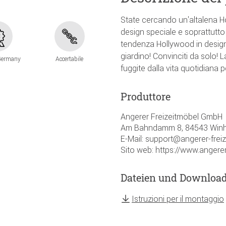
State cercando un'altalena Ho
design speciale e soprattutto 
tendenza Hollywood in design 
giardino! Convinciti da solo!
Germany
Accertabile
fuggite dalla vita quotidiana
Produttore
Angerer Freizeitmöbel GmbH
Am Bahndamm 8, 84543 Winh
E-Mail: support@angerer-frei
Sito web: https://www.angerer
Dateien und Downloa
Istruzioni per il montaggio