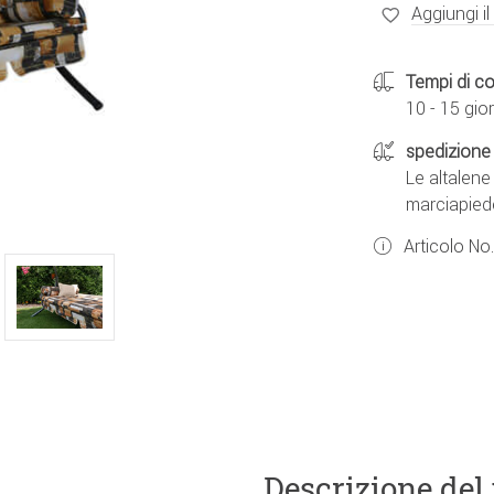
Aggiungi il
Tempi di c
10 - 15 gior
spedizione 
Le altalen
marciapied
Articolo No
Descrizione del