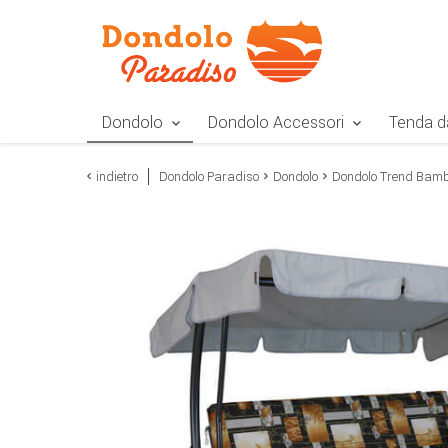
Zur Navigation springen
Zum Inhalt springen
Zur Positionsangab
Dondolo
Dondolo Accessori
Tenda d
indietro
Dondolo Paradiso
Dondolo
Dondolo Trend Bam