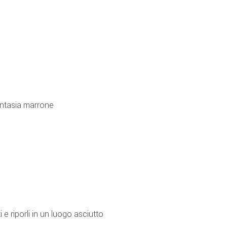
antasia marrone
e riporli in un luogo asciutto