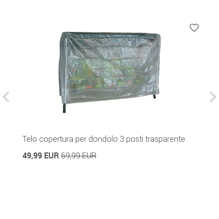
or
Telo copertura per dondolo 3 posti trasparente
P
a
49,99 EUR
69,99 EUR
2