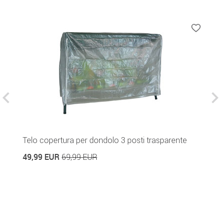
Telo copertura per dondolo 3 posti trasparente
C
B
49,99 EUR
69,99 EUR
5