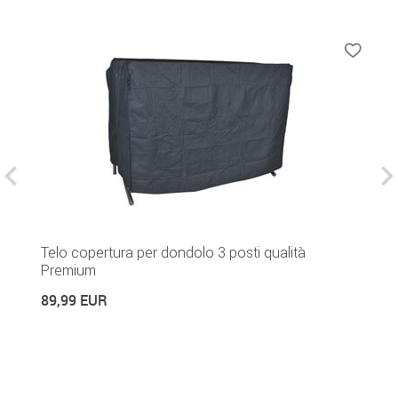
Telo copertura per dondolo 3 posti qualità
P
Premium
v
89,99 EUR
2