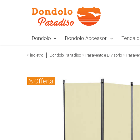
Zur Navigation springen
Zum Inhalt springen
Zur Positionsangab
Dondolo
Dondolo Accessori
Tenda d
indietro
Dondolo Paradiso
Paravento e Divisorio
Parave
Offerta