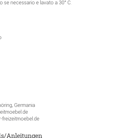
 se necessario e lavato a 30° C.
o
öring, Germania
zeitmoebel.de
-freizeitmoebel.de
ds/Anleitungen