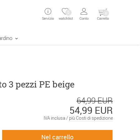
ingen
Direkt zur Registrierung als Kunde springen
Zum Login sp
0
0
Servizio
watchlist
Conto
Carrello
aben erscheint das Suchergebnis
ardino
o 3 pezzi PE beige
64,99 EUR
54,99 EUR
IVA inclusa /
più Costi di spedizione