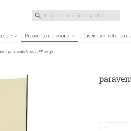
e Sie sind hier
Zur Fußzeile springen
Direkt zum Warenkorb spr
Suche nach
Suche im Shop, nach der Eingabe von 3 Buchst
a sole
Paravento e Divisorio
Cuscini per mobili da gi
nto
paravento 3 pezzi PE beige
paravent