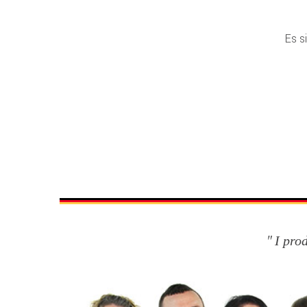
Es s
I pro