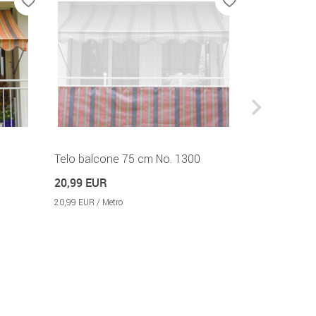
Telo balcone 75 cm No. 1300
Tenda da sol
Disponibile e
20,99 EUR
99,99 EUR
20,99 EUR / Metro