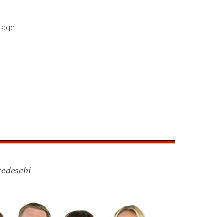
rage!
tedeschi