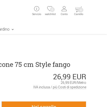
ingen
Direkt zur Registrierung als Kunde springen
Zum Login sp
0
0
Servizio
watchlist
Conto
Carrello
aben erscheint das Suchergebnis
ardino
cone 75 cm Style fango
26,99 EUR
26,99 EUR/Metro
IVA inclusa /
più Costi di spedizione