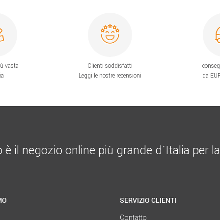
iù vasta
Clienti soddisfatti
conseg
ia
Leggi le nostre recensioni
da EUR
 il negozio online più grande d´Italia per la
MO
SERVIZIO CLIENTI
Contatto