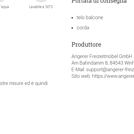
Portata di consegna
l'aqua
Lavabile à 30°C
telo balcone
corda
Produttore
Angerer Freizeitmöbel GmbH
Am Bahndamm 8, 84543 Winh
E-Mail: support@angerer-frei
Sito web: https://www.angerer
ostre misure ed è quindi