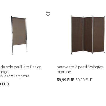
da sole per il lato Design
paravento 3 pezzi Swingtex
fango
marrone
ibile en 2 Larghezze
59,99 EUR
69,99 EUR
9 EUR