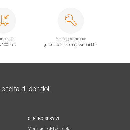
na gratuita
Montaggio semplice
 200 in su
grazie ai componenti pre-assemblati
 scelta di dondoli.
CENTRO SERVIZI
Montaggio del dondolo