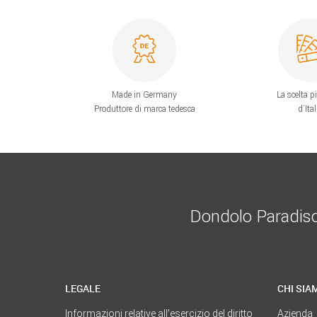
Made in Germany
La scelta p
Produttore di marca tedesca
d´Ital
Dondolo Paradiso è
LEGALE
CHI SIA
Informazioni relative all’esercizio del diritto
Azienda