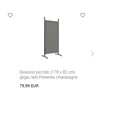
Divisorio piccolo (178 x 82 cm)
Telo balcon
grigio, telo Primetex champagne
29,99 EUR
79,99 EUR
29,99 EUR / Met