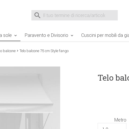
e Sie sind hier
Zur Fußzeile springen
Direkt zum Warenkorb spr
Suche nach
Suche im Shop, nach der Eingabe von 3 Buchst
a sole
Paravento e Divisorio
Cuscini per mobili da gi
lo balcone
Telo balcone 75 cm Style fango
Telo bal
Metro