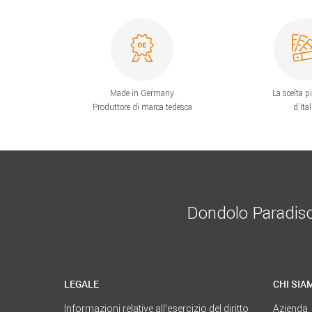
Made in Germany
La scelta p
Produttore di marca tedesca
d´Ital
Dondolo Paradiso è
LEGALE
CHI SIA
Informazioni relative all’esercizio del diritto
Azienda