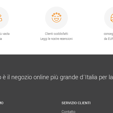
iù vasta
Clienti soddisfatti
conseg
ia
Leggi le nostre recensioni
da EUR
 il negozio online più grande d´Italia per la
MO
SERVIZIO CLIENTI
Contatto