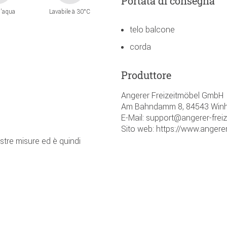
Portata di consegna
l'aqua
Lavabile à 30°C
telo balcone
corda
Produttore
Angerer Freizeitmöbel GmbH
Am Bahndamm 8, 84543 Winh
E-Mail: support@angerer-frei
Sito web: https://www.angerer
ostre misure ed è quindi