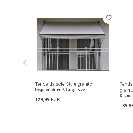
per il lato
Tenda da sole Style granito
Tenda 
Disponibile en 6 Larghezze
granit
e
Dispon
129,99 EUR
139,9