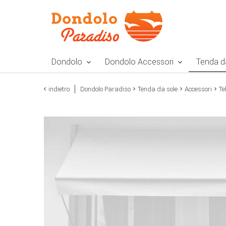
Zur Navigation springen
Zum Inhalt springen
Zur Positionsangab
Dondolo
Dondolo Accessori
Tenda d
indietro
Dondolo Paradiso
Tenda da sole
Accessori
Te