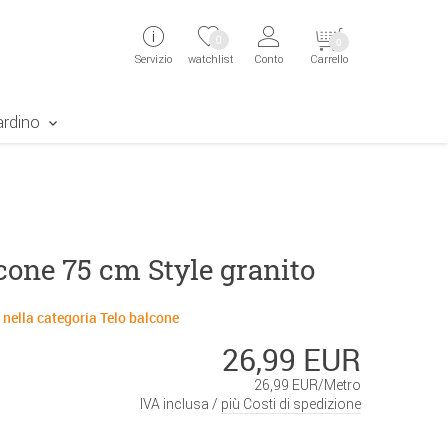
ingen
Direkt zur Registrierung als Kunde springen
Zum Login sp
0
0
Servizio
watchlist
Conto
Carrello
aben erscheint das Suchergebnis
ardino
cone 75 cm Style granito
 nella categoria Telo balcone
26,99 EUR
26,99 EUR/Metro
IVA inclusa /
più Costi di spedizione