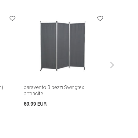
m)
paravento 3 pezzi Swingtex
Telo della t
antracite
granito
Disponibile e
69,99 EUR
89,99 EUR