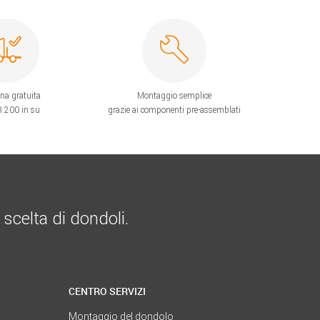
na gratuita
Montaggio semplice
 200 in su
grazie ai componenti pre-assemblati
 scelta di dondoli.
CENTRO SERVIZI
Montaggio del dondolo