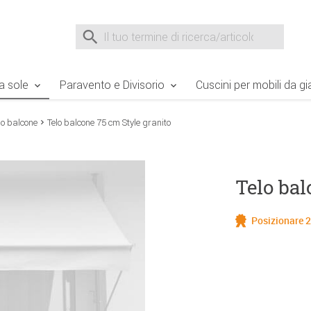
e Sie sind hier
Zur Fußzeile springen
Direkt zum Warenkorb spr
Suche nach
Suche im Shop, nach der Eingabe von 3 Buchst
a sole
Paravento e Divisorio
Cuscini per mobili da gi
lo balcone
Telo balcone 75 cm Style granito
Telo bal
Posizionare 2