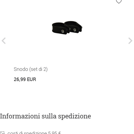
Snodo (set di 2)
P
26,99 EUR
4
Informazioni sulla spedizione
costi di spedizione 5,95 €