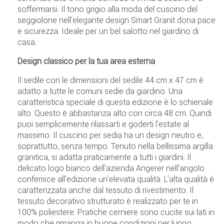
soffermarsi. Il tono grigio alla moda del cuscino del
seggiolone nell'elegante design Smart Granit dona pace
e sicurezza. Ideale per un bel salotto nel giardino di
casa.
Design classico per la tua area esterna
Il sedile con le dimensioni del sedile 44 cm x 47 cm è
adatto a tutte le comuni sedie da giardino. Una
caratteristica speciale di questa edizione è lo schienale
alto. Questo è abbastanza alto con circa 48 cm. Quindi
puoi semplicemente rilassarti e goderti l'estate al
massimo. Il cuscino per sedia ha un design neutro e,
soprattutto, senza tempo. Tenuto nella bellissima argilla
granitica, si adatta praticamente a tutti i giardini. Il
delicato logo bianco dell'azienda Angerer nell'angolo
conferisce all'edizione un'elevata qualità. L'alta qualità è
caratterizzata anche dal tessuto di rivestimento. Il
tessuto decorativo strutturato è realizzato per te in
100% poliestere. Pratiche cerniere sono cucite sui lati in
modo che rimanga in buone condizioni per lungo