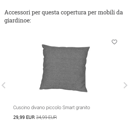
Accessori
per questa copertura per mobili da
giardinoe
:
Cuscino divano piccolo Smart granito
C
29,99 EUR
1
34,99 EUR