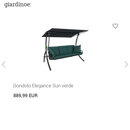
giardinoe
:
Dondolo Elegance Sun verde
C
889,99 EUR
2