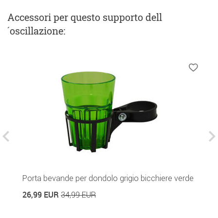
Accessori
per questo supporto dell
´oscillazione
:
Porta bevande per dondolo grigio bicchiere verde
T
v
26,99 EUR
34,99 EUR
1