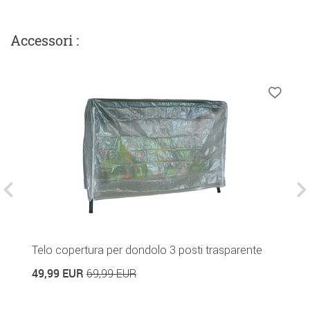
Accessori :
Telo copertura per dondolo 3 posti trasparente
As
Di
49,99 EUR
69,99 EUR
7