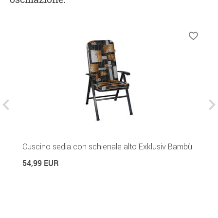
re
Cuscino sedia con schienale alto Exklusiv Bambù
T
c
54,99 EUR
1