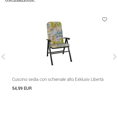
re
Cuscino sedia con schienale alto Exklusiv Libertà
T
54,99 EUR
5