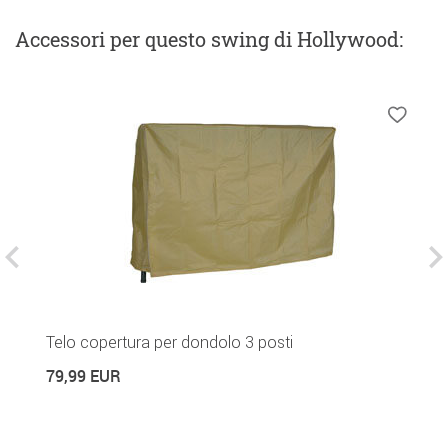
Accessori
per questo swing di Hollywood
:
Telo copertura per dondolo 3 posti
P
a
79,99 EUR
2