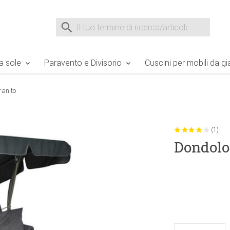
e Sie sind hier
Zur Fußzeile springen
Direkt zum Warenkorb spr
Suche nach
Suche im Shop, nach der Eingabe von 3 Buchst
a sole
Paravento e Divisorio
Cuscini per mobili da gi
ranito
(1)
Dondolo