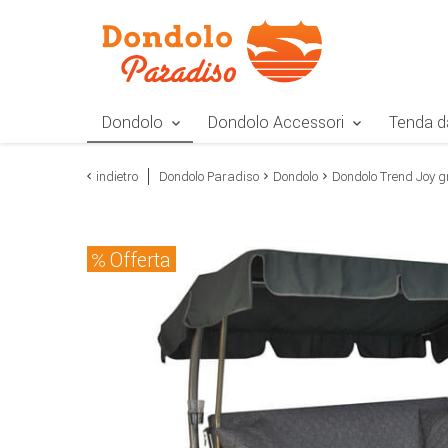
Zur Navigation springen
Zum Inhalt springen
Zur Positionsangab
Dondolo
Dondolo Accessori
Tenda d
indietro
Dondolo Paradiso
Dondolo
Dondolo Trend Joy g
Offerta