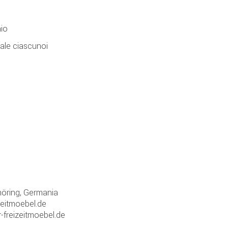
aio
nale ciascunoi
öring, Germania
zeitmoebel.de
-freizeitmoebel.de