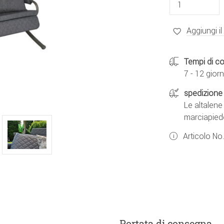
Aggiungi il
Tempi di c
7 - 12 giorn
spedizione 
Le altalen
marciapied
Articolo No
Portata di consegna