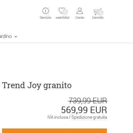
ingen
Direkt zur Registrierung als Kunde springen
Zum Login sp
0
0
Servizio
watchlist
Conto
Carrello
aben erscheint das Suchergebnis
ardino
 Trend Joy granito
739,99 EUR
569,99 EUR
IVA inclusa /
Spedizione gratuita