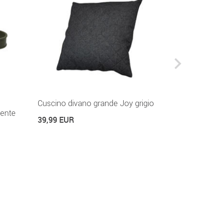
Cuscino divano grande Joy grigio
Telo copert
rente
con cernier
39,99 EUR
79,99 EUR