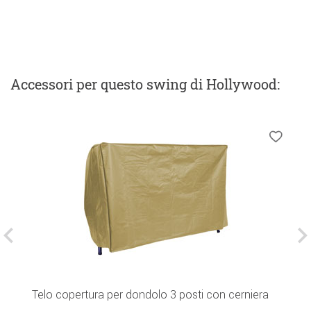
Accessori
per questo swing di Hollywood
:
Telo copertura per dondolo 3 posti con cerniera
C
gr