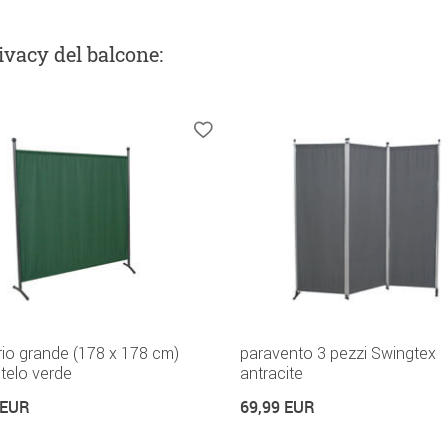
ivacy del balcone
:
rio grande (178 x 178 cm)
paravento 3 pezzi Swingtex
, telo verde
antracite
 EUR
69,99 EUR