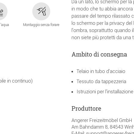
Da un lato, lo schermo per la p
in modo che tu abbia ancora 
passare del tempo rilassato con
lo schermo per la privacy del
l'aqua
Montaggio senza forare
l'ombra, soprattutto quando i
non siete più protetti da una 
Ambito di consegna
Telaio in tubo d'acciaio
ile in continuo)
Tessuto da tappezzeria
Istruzioni per l'installazione
Produttore
Angerer Freizeitmöbel GmbH
Am Bahndamm 8, 84543 Winh
E-Mail: support@angerer-frei