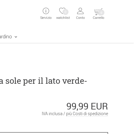
ingen
Direkt zur Registrierung als Kunde springen
Zum Login sp
0
0
Servizio
watchlist
Conto
Carrello
aben erscheint das Suchergebnis
ardino
 sole per il lato verde-
99,99 EUR
IVA inclusa /
più Costi di spedizione