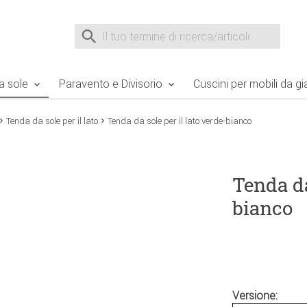
e Sie sind hier
Zur Fußzeile springen
Direkt zum Warenkorb spr
Suche nach
Suche im Shop, nach der Eingabe von 3 Buchst
a sole
Paravento e Divisorio
Cuscini per mobili da gi
Tenda da sole per il lato
Tenda da sole per il lato verde-bianco
Tenda da
bianco
Versione: