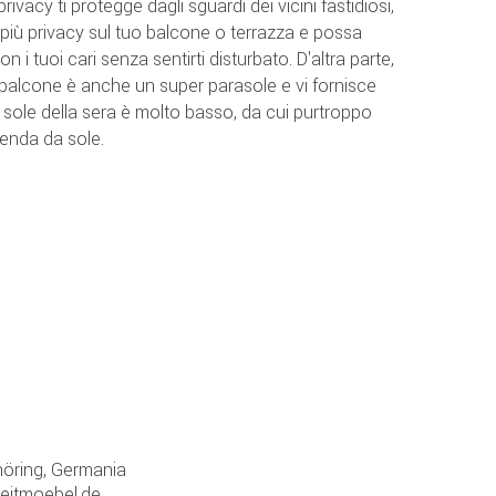
rivacy ti protegge dagli sguardi dei vicini fastidiosi,
più privacy sul tuo balcone o terrazza e possa
 i tuoi cari senza sentirti disturbato. D'altra parte,
 balcone è anche un super parasole e vi fornisce
l sole della sera è molto basso, da cui purtroppo
tenda da sole.
öring, Germania
zeitmoebel.de