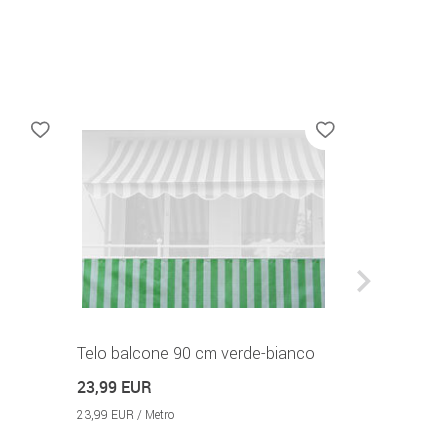
Telo balcone 90 cm verde-bianco
Prolunga c
cm
23,99 EUR
49,99 EUR
23,99 EUR / Metro