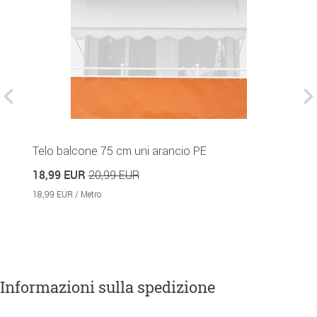
Telo balcone 75 cm uni arancio PE
T
18,99 EUR
2
20,99 EUR
18,99 EUR / Metro
21
Informazioni sulla spedizione