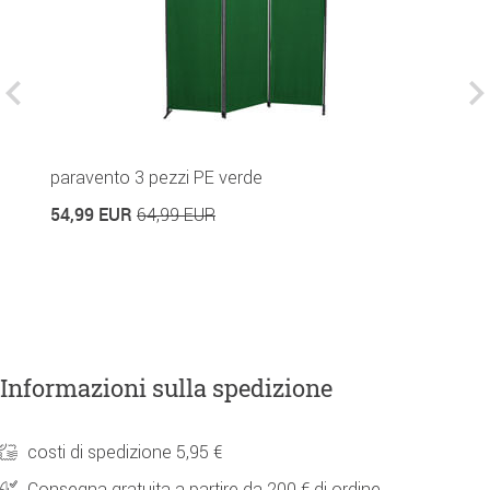
paravento 3 pezzi PE verde
T
54,99 EUR
2
64,99 EUR
20
Informazioni sulla spedizione
costi di spedizione 5,95 €
Consegna gratuita a partire da 200 € di ordine